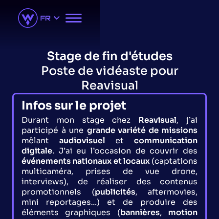
ACCUEIL
PROJETS
FR
À PROPOS
CONTACT
Stage de fin d'études
Poste de vidéaste pour
Reavisual
Infos sur le projet
Durant mon stage chez
Reavisual
, j’ai
participé à une
grande variété de missions
mêlant
audiovisuel
et
communication
digitale
. J’ai eu l’occasion de couvrir des
événements nationaux et locaux
(captations
multicaméra, prises de vue drone,
interviews), de réaliser des contenus
promotionnels (
publicités
, aftermovies,
mini reportages...) et de produire des
éléments graphiques (
bannières
,
motion